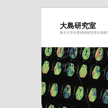
メ
サ
イ
ブ
ン
コ
大島研究室
コ
ン
東京大学生産技術研究所大島研
ン
テ
テ
ン
ン
ツ
ツ
へ
へ
移
移
動
動