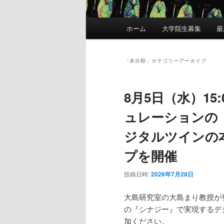
メ
ホーム
大学院生募集
最
イ
ン
メ
「
未分類
」カテゴリーアーカイブ
ニ
ュ
8月5日（水）15
ー
ュレーションの
ジタルツインの
プを開催
投稿日時:
2026年7月28日
大島研究室の大島まり教授が
の『シナジー』で実現するデ
加ください。