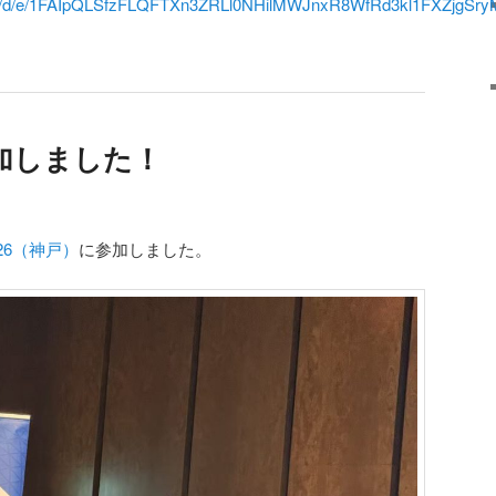
rms/d/e/1FAIpQLSfzFLQFTXn3ZRLl0NHilMWJnxR8WfRd3kl1FXZjgSry
参加しました！
026（神戸）
に参加しました。