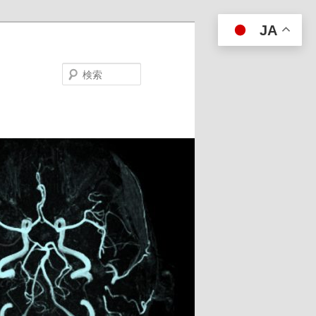
JA
検
索