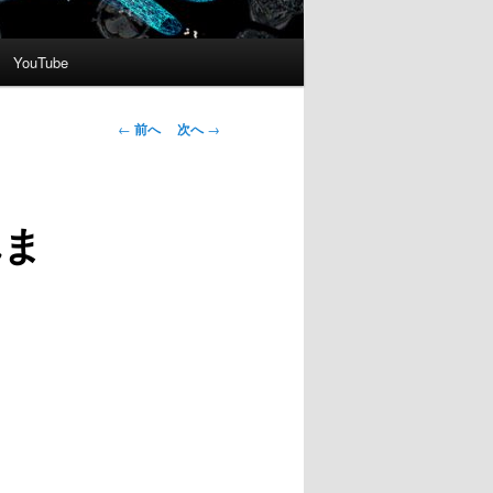
YouTube
投
←
前へ
次へ
→
稿
ナ
ビ
れま
ゲ
ー
シ
ョ
ン