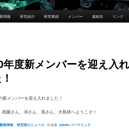
新情報
研究紹介
研究業績
メンバー
連絡先
リンク
20年度新メンバーを迎え入
た！
年度の新メンバーを迎え入れました！
、祇園さん、渕さん、馮さん、大島研へようこそ！
最新情報
、
研究室のニュース
作成者:
admin
パーマリンク