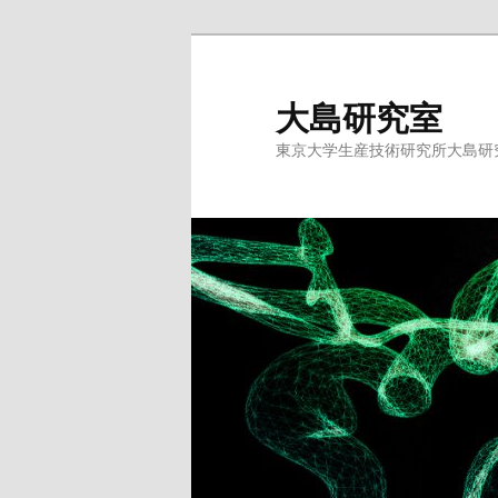
メ
イ
ン
大島研究室
コ
東京大学生産技術研究所大島研
ン
テ
ン
ツ
へ
移
動