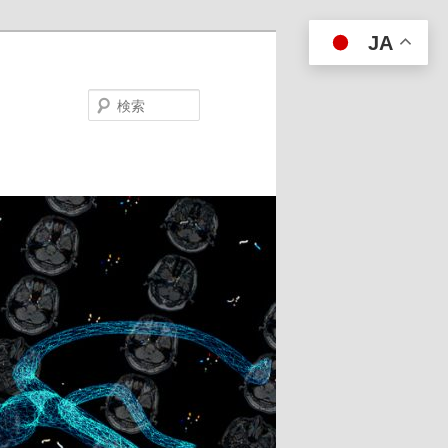
JA
検
索