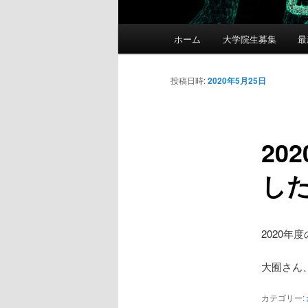
メ
ホーム
大学院生募集
最
イ
ン
メ
投稿日時:
2020年5月25日
ニ
ュ
ー
20
し
2020
大囿さん
カテゴリー: