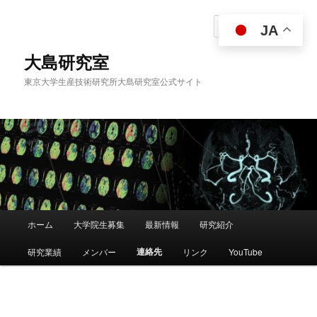
メ
イ
検
JA
ン
索
コ
大島研究室
ン
東京大学生産技術研究所大島研究室公式サイト
テ
ン
ツ
へ
移
動
メ
ホーム
大学院生募集
最新情報
研究紹介
イ
ン
連絡先
研究業績
メンバー
リンク
YouTube
メ
ニ
ュ
ー